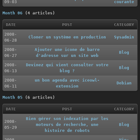
09-03
courante
Month 06
(4 articles)
DATE
POST
CATEGORY
2008-
Cloner un système en production
Sysadmin
06-28
2008-
Ajouter une icone de barre
Blog
06-27
d'adresse sur un site web
2008-
Devinez qui vient consulter votre
Blog
06-13
blog ?
2008-
un bon agenda avec iceowl-
Debian
06-11
extension
Month 05
(6 articles)
DATE
POST
CATEGORY
Bien gérer son indexation par les
2008-
moteurs de recherche, une
Blog
05-29
histoire de robots
2008-
Vie-