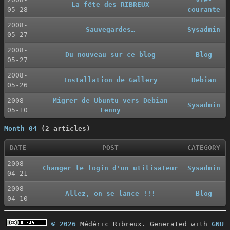
La fête des RIBREUX
05-28
courante
2008-
Sauvegardes…
Sysadmin
05-27
2008-
Du nouveau sur ce blog
Blog
05-27
2008-
Installation de Gallery
Debian
05-26
2008-
Migrer de Ubuntu vers Debian
Sysadmin
05-10
Lenny
Month 04
(2 articles)
DATE
POST
CATEGORY
2008-
Changer le login d'un utilisateur
Sysadmin
04-21
2008-
Allez, on se lance !!!
Blog
04-10
© 2026
Médéric Ribreux. Generated with
GNU