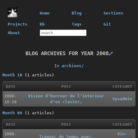
Home
Blog
Sections
Projects
Kb
Tags
Git
About
BLOG ARCHIVES FOR YEAR 2008
🔗
In
archives/
Month 10
(1 articles)
DATE
POST
CATEGORY
2008-
Vision d'horreur de l'intérieur
Sysadmin
10-28
d'un clavier…
Month 09
(1 articles)
DATE
POST
CATEGORY
2008-
Vie-
Trouver du temps pour…