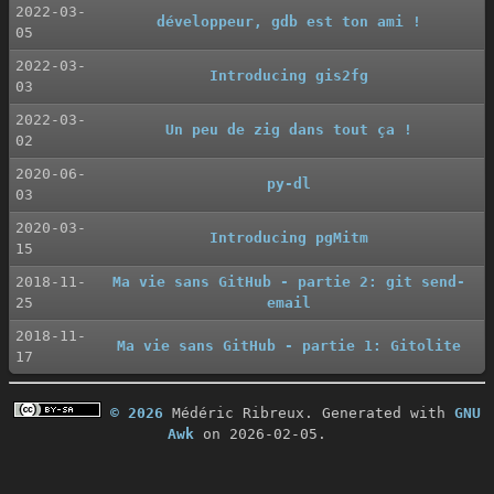
2022-03-
développeur, gdb est ton ami !
05
2022-03-
Introducing gis2fg
03
2022-03-
Un peu de zig dans tout ça !
02
2020-06-
py-dl
03
2020-03-
Introducing pgMitm
15
2018-11-
Ma vie sans GitHub - partie 2: git send-
25
email
2018-11-
Ma vie sans GitHub - partie 1: Gitolite
17
© 2026
Médéric Ribreux. Generated with
GNU
Awk
on 2026-02-05.