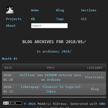
Home
Blog
Sections
Projects
Kb
Tags
Git
About
BLOG ARCHIVES FOR 2018/05
🔗
In
archives/
2018/
Month 05
DATE
POST
CATEGORY
2018-
Utiliser une EEPROM externe avec
Electronic
05-26
un Arduino
2018-
Liberapay: financer le logiciel
Blog
05-15
libre
© 2026
Médéric Ribreux. Generated with
GNU