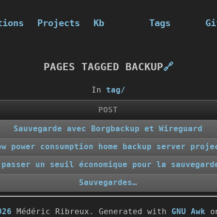
tions
Projects
Kb
Tags
Gi
PAGES TAGGED BACKUP
🔗
In
tag/
POST
Sauvegarde avec Borgbackup et Wireguard
ow power consumption home backup server proje
 passer un seuil économique pour la sauvegard
Sauvegardes…
026
Médéric Ribreux. Generated with
GNU Awk
on