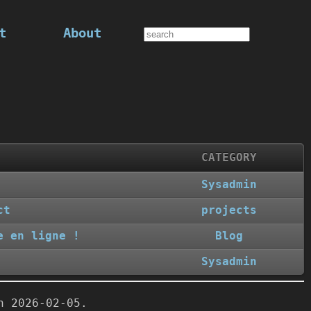
t
About
CATEGORY
Sysadmin
ct
projects
e en ligne !
Blog
Sysadmin
 2026-02-05.