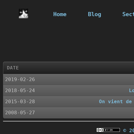
Home
Blog
Sec
DATE
2019-02-26
2018-05-24
L
2015-03-28
On vient de
2008-05-27
© 2