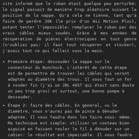
vite informé que le ruban était quelque peu perturbé:
le signal passait de manière trop aléatoire suivant la
position de la nappe. Qu'à cela ne tienne, tant qu'à
faire de perdre 20€ (le prix d'un Wii Motion Plus),
autant tenter l'impossible: remplacer le ruban par des
vrais câbles mieux soudés. Grâce à mes années de
récupération de pièces électroniques en tout genre
(n'oubliez pas: il faut tout récupérer et stocker),
j'avais tout ce qui fallait sous la main.
Première étape: dessouder la nappe sur le
connecteur du Nunchuck. L'intérêt de cette étape
est de permettre de trouver les câbles qui seront
adaptés au diamètre des trous. Il vous faut un fer
à souder fin (j'ai un JBL 40ST qui était sans doute
un peu trop gros) et surtout, une bonne pompe à
dessouder.
Étape 2: faire des câbles. En général, vu le
diamètre, vous n'aurez pas de pince à dénuder
adaptée. Il vous faudra donc les faire vous- même.
Ma technique est simple: utiliser un couteau bien
aiguisé en faisant rouler le fil à dénuder sur un
cahier: le résultat est impeccable. Il vous faudra