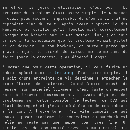
En effet, 15 jours d'utilisation, c'est peu ! Le
symptôme du problème était assez simple: le Nunchuck
n'était plus reconnu: impossible de s'en servir, il ne
répondait plus du tout. Après avoir suspecté le dit
Nunchuck et vérifié qu'il fonctionnait correctement
lorsque non branché sur le Wii Motion Plus, j'en suis
arrivé à la conclusion que le problème venait plutôt
de ce dernier… En bon hackeur, et surtout parce que
j'avais égaré le ticket de caisse me permettant de
faire jouer la garantie, j'ai désossé l'engin.
À noter que pour cette opération, il vous faudra un
embout spécifique:
le tri-wing
. Pour faire simple, il
s'agit d'une empreinte de vis destinée à empêcher le
propriétaire de matériel (c'est-à-dire vous) de
réparer son matériel lui-même: c'est juste un embout
rare à trouver. Heureusement, j'avais déjà eu des
problèmes sur cette console (le lecteur de DVD qui
était dézingué) et j'étais déjà équipé de ces embouts
à la con. A l'ouverture, j'ai vite compris ce qui
pouvait poser problème: le connecteur du nunchuck est
relié au reste par une nappe ruban très fine. Un
simple test de continuité (avec un multimètre) m'a