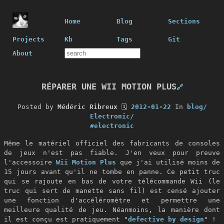
Home
Blog
Sections
Projects
Kb
Tags
Git
About
RÉPARER UNE WII MOTION PLUS
🔗
Posted by
Médéric Ribreux
🗓
2012-01-22
In
blog/
Electronic/
#electronic
Même le matériel officiel des fabricants de consoles
de jeux n'est pas fiable. J'en veux pour preuve
l'accessoire
Wii Motion Plus
que j'ai utilisé moins de
15 jours avant qu'il ne tombe en panne. Ce petit truc
qui se rajoute en bas de votre télécommande Wii (le
truc qui sert de manette sans fil) est censé ajouter
une fonction d'accéléromètre et permettre une
meilleure qualité de jeu. Néanmoins, la manière dont
il est conçu est pratiquement "
defective by design
" !