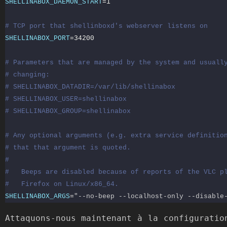
SHELLINABOX_DAEMON_START
=
1
# TCP port that shellinboxd's webserver listens on
SHELLINABOX_PORT
=
34200
# Parameters that are managed by the system and usuall
# changing:
# SHELLINABOX_DATADIR=/var/lib/shellinabox
# SHELLINABOX_USER=shellinabox
# SHELLINABOX_GROUP=shellinabox
# Any optional arguments (e.g. extra service definitio
# that that argument is quoted.
#
#   Beeps are disabled because of reports of the VLC p
#   Firefox on Linux/x86_64.
SHELLINABOX_ARGS
=
"--no-beep --localhost-only --disable
Attaquons-nous maintenant à la configuratio