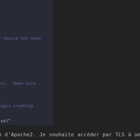
y should not need
ns).  Make sure
lugin crashing
-ssl"
n d'Apache2. Je souhaite accéder par TLS à u