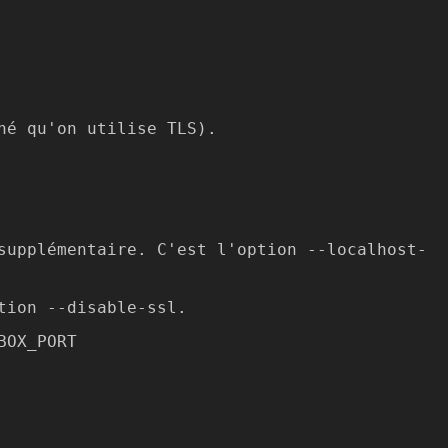
né qu'on utilise TLS).
supplémentaire. C'est l'option --localhost-
tion --disable-ssl.
BOX_PORT