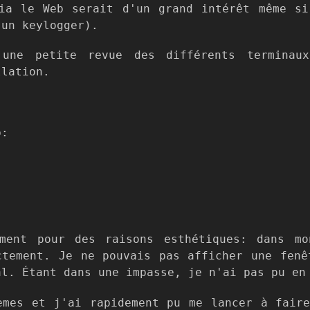
ia le Web serait d'un grand intérêt même s
'un keylogger).
une petite revue des différents terminaux
llation.
b:
ement pour des raisons esthétiques: dans m
ctement. Je ne pouvais pas afficher une fenê
al. Étant dans une impasse, je n'ai pas pu en
èmes et j'ai rapidement pu me lancer à fair