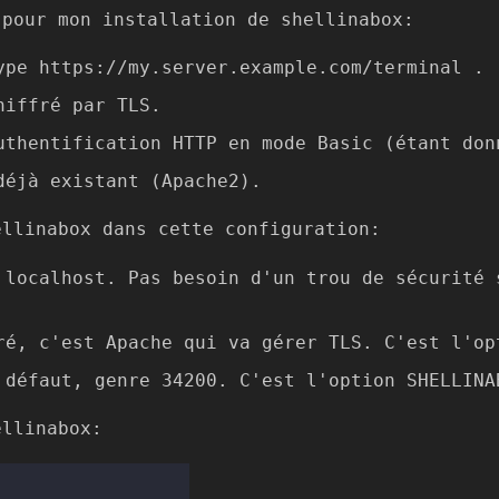
 pour mon installation de shellinabox:
ype https://my.server.example.com/terminal .
hiffré par TLS.
uthentification HTTP en mode Basic (étant don
déjà existant (Apache2).
ellinabox dans cette configuration:
 localhost. Pas besoin d'un trou de sécurité 
ré, c'est Apache qui va gérer TLS. C'est l'op
 défaut, genre 34200. C'est l'option SHELLINA
ellinabox
: