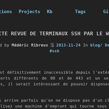
tions
Projects
Kb
Tags
Gi
ITE REVUE DE TERMINAUX SSH PAR LE W
ed by
Médéric Ribreux
🗓
2013-11-24
In
blog/
D
#ssh
st définitivement inaccessible depuis l'exté
ports différents de 80 et de 443 et un se
ns, il serait intéressant de pouvoir dispose
l arrive parfois qu'on ne dispose pas d'un c
lisez une machine d'emprunt qui tourne sous