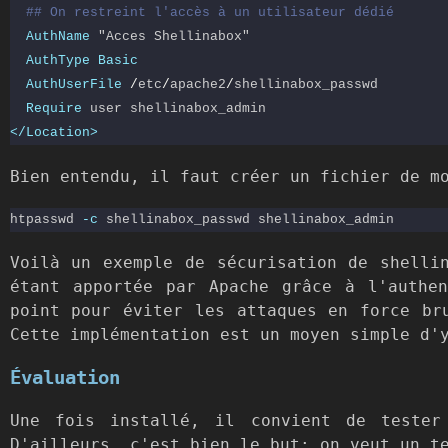
## On restreint l'accès à un utilisateur dédié
AuthName
"Acces Shellinabox"
AuthType
Basic
AuthUserFile
/
etc
/
apache2
/
shellinabox_passwd

Require
</Location>
Bien entendu, il faut créer un fichier de m
htpasswd 
-c
Voilà un exemple de sécurisation de shelli
étant apportée par Apache grâce à l'authen
point pour éviter les attaques en force br
Cette implémentation est un moyen simple d'
Évaluation
Une fois installé, il convient de tester
D'ailleurs, c'est bien le but: on veut un t