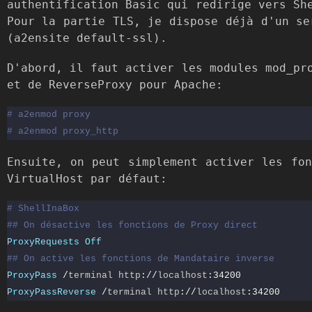
authentification Basic qui redirige vers Sh
Pour la partie TLS, je dispose déjà d'un se
(a2ensite default-ssl).
D'abord, il faut activer les modules mod_pr
et de ReverseProxy pour Apache:
# a2enmod proxy
# a2enmod proxy_http
Ensuite, on peut simplement activer les fon
VirtualHost par défaut:
# ShellInaBox
## On désactive les fonctions de Proxy direct
ProxyRequests
Off
## On active les fonctions de Mandataire inverse
ProxyPass
/
terminal http
://
localhost
:
34200
ProxyPassReverse
/
terminal http
://
localhost
:
34200