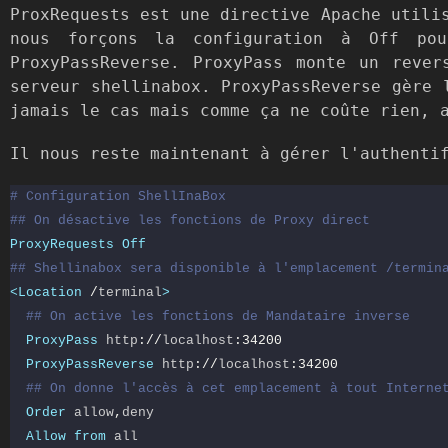
ProxRequests est une directive Apache utili
nous forçons la configuration à Off pou
ProxyPassReverse. ProxyPass monte un rever
serveur shellinabox. ProxyPassReverse gère 
jamais le cas mais comme ça ne coûte rien, 
Il nous reste maintenant à gérer l'authenti
# Configuration ShellInaBox
## On désactive les fonctions de Proxy direct
ProxyRequests
Off
## Shellinabox sera disponible à l'emplacement /termin
<Location
/
terminal
>
## On active les fonctions de Mandataire inverse
ProxyPass
 http
://
localhost
:
34200
ProxyPassReverse
 http
://
localhost
:
34200
## On donne l'accès à cet emplacement à tout Interne
Order
 allow
,
deny

Allow
from
 all
