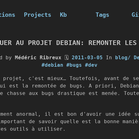
tions
Projects
Kb
Tags
Gi
UER AU PROJET DEBIAN: REMONTER LES
ed by
Médéric Ribreux
🗓
2011-03-05
In
blog/
D
#debian
#bugs
#dev
 projet, c'est mieux… Toutefois, avant de s
ui est la remontée de bugs. A priori, Debia
e chasse aux bugs drastique est menée. Tout
ement anormal, il est bon d'avoir une idée s
important de savoir quelle est la bonne maniè
des outils à utiliser.