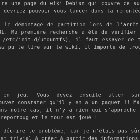
ire une page du wiki Debian qui couvre ce su
s devriez pouvoir vous lancer dans la remonté
r le démontage de partition lors de l'arrêt
BI. Ma première recherche a été de vérifier
t
/etc/init.d/umountfs
), il faut essayer de 
ez pu le lire sur le wiki, il importe de tro
n jeu. Vous devez ensuite aller su
uvez constater qu'il y en a un paquet !! Ma
ans notre cas, il n'y a rien qui s'approche 
 reportbug et le tour est joué !
 décrire le problème, car je n'étais pas sû
est trivial à créer à partir des informations