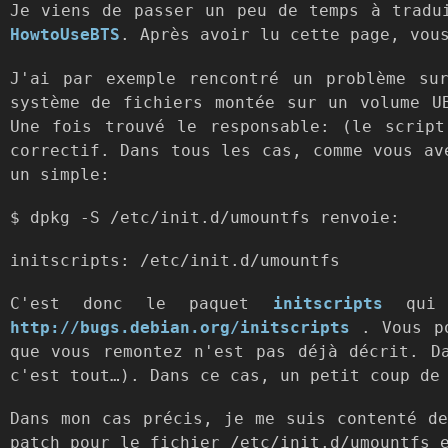
Je viens de passer un peu de temps à tradu
HowtoUseBTS
. Après avoir lu cette page, vou
J'ai par exemple rencontré un problème su
système de fichiers montée sur un volume U
Une fois trouvé le responsable: (le scrip
correctif. Dans tous les cas, comme vous av
un simple:
$ dpkg -S /etc/init.d/umountfs renvoie:
initscripts: /etc/init.d/umountfs
C'est donc le paquet
initscripts
qui e
http://bugs.debian.org/initscripts
. Vous po
que vous remontez n'est pas déjà décrit. D
c'est tout…). Dans ce cas, un petit coup de
Dans mon cas précis, je me suis contenté de
patch pour le fichier /etc/init.d/umountfs 